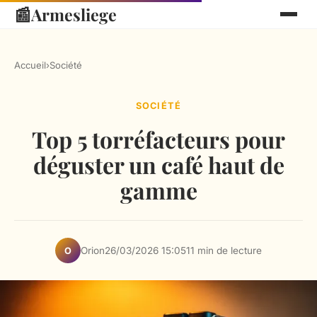
📰
Armesliege
Accueil
›
Société
SOCIÉTÉ
Top 5 torréfacteurs pour
déguster un café haut de
gamme
Orion
26/03/2026 15:05
11 min de lecture
O