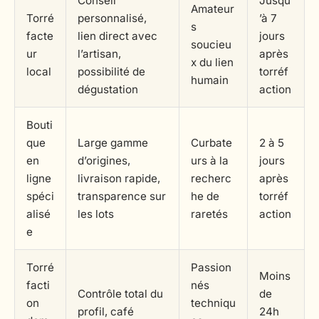
Conseil
Jusqu
Amateur
Torré
personnalisé,
’à 7
s
facte
lien direct avec
jours
soucieu
ur
l’artisan,
après
x du lien
local
possibilité de
torréf
humain
dégustation
action
Bouti
que
Large gamme
Curbate
2 à 5
en
d’origines,
urs à la
jours
ligne
livraison rapide,
recherc
après
spéci
transparence sur
he de
torréf
alisé
les lots
raretés
action
e
Torré
Passion
Moins
facti
nés
Contrôle total du
de
on
techniqu
profil, café
24h