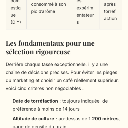
dom
es,
consommé à son
après
estiq
expérim
pic d’arôme
torréf
ue
entateur
action
(DIY)
s
Les fondamentaux pour une
sélection rigoureuse
Derrière chaque tasse exceptionnelle, il y a une
chaîne de décisions précises. Pour éviter les pièges
du marketing et choisir un café réellement supérieur,
voici cinq critères non négociables :
Date de torréfaction
: toujours indiquée, de
préférence à moins de 14 jours
Altitude de culture
: au-dessus de 1
200 mètres
,
gage de densité du grain