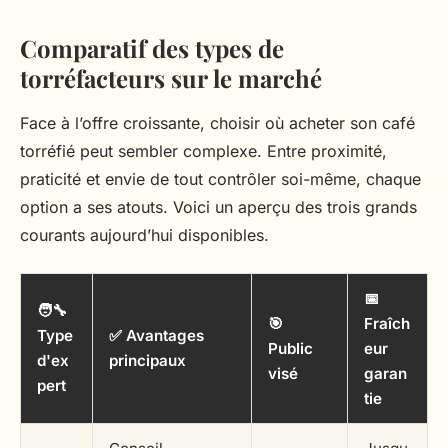
Comparatif des types de
torréfacteurs sur le marché
Face à l’offre croissante, choisir où acheter son café
torréfié peut sembler complexe. Entre proximité,
praticité et envie de tout contrôler soi-même, chaque
option a ses atouts. Voici un aperçu des trois grands
courants aujourd’hui disponibles.
📅
🧑‍🔧
🎯
Fraîch
Type
✅ Avantages
Public
eur
d'ex
principaux
visé
garan
pert
tie