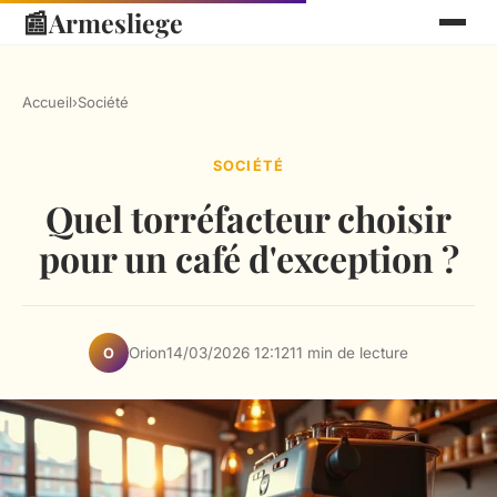
📰
Armesliege
Accueil
›
Société
SOCIÉTÉ
Quel torréfacteur choisir
pour un café d'exception ?
Orion
14/03/2026 12:12
11 min de lecture
O