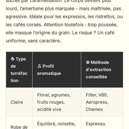
sucres par caramélisation. Le corps devient plus
lourd, l’amertume plus marquée - mais maîtrisée, pas
agressive. Idéale pour les expressos, les ristrettos, ou
les cafés corsés. Attention toutefois : trop poussée,
elle masque l’origine du grain. Le risque ? Un café
uniforme, sans caractère.
☕ Type
⚙️ Méthode
de
👃 Profil
d'extraction
torréfac
aromatique
conseillée
tion
Floral, agrumes,
Filter, V60,
Claire
fruits rouges,
Aeropress,
acidité vive
Chemex
Équilibré, noisette,
Expresso,
Robe de