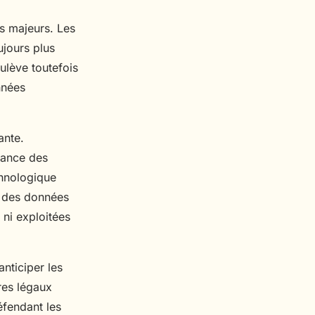
s majeurs. Les
ujours plus
oulève toutefois
nnées
ante.
iance des
chnologique
e des données
 ni exploitées
anticiper les
res légaux
éfendant les