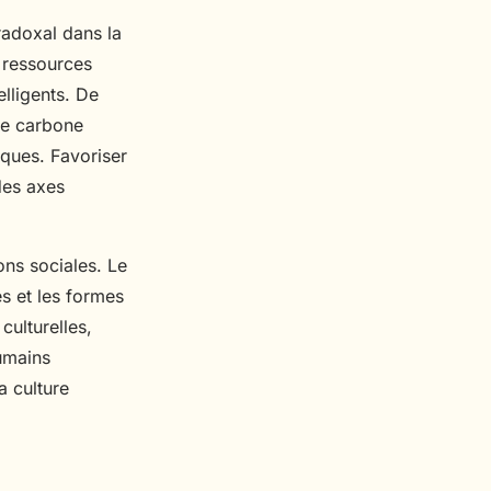
radoxal dans la
s ressources
elligents. De
nte carbone
iques. Favoriser
des axes
ons sociales. Le
s et les formes
culturelles,
umains
a culture