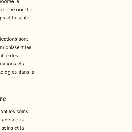
odifie la
 et personnelle.
s et la santé
ications sont
richissent les
lité des
mations et à
nologies dans la
re
ont les soins
grâce à des
soins et la