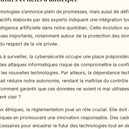
chnologies s’annonce plein de promesses, mais aussi de défi
ctifs élaborés par des experts indiquent une intégration to
elligence artificielle dans notre quotidien. Cette évolution s
ques importants, notamment autour de la protection des do
du respect de la vie privée.
s à surveiller, la cybersécurité occupe une place prépondér
des attaques informatiques risque de compromettre la conf
s les nouvelles technologies. Par ailleurs, la dépendance te
ait réduire notre autonomie, rendant la maîtrise du contrôl
omment garantir que ces données ne soient ni mal utilisées
nt clair ?
x éthiques, la réglementation joue un rôle crucial. Elle doit 
niques en promouvant une innovation responsable. Des cad
cessaires pour encadrer le futur des technologies tout en d