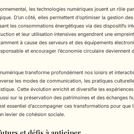
ironnemental, les technologies numériques jouent un rôle pa
gique. D’un côté, elles permettent d’optimiser la gestion de
isant les consommations énergétiques via des dispositifs int
oduction et leur utilisation intensives engendrent une emprei
notamment à cause des serveurs et des équipements électron
responsable et encourager l’économie circulaire deviennent 
e numérique transforme profondément nos loisirs et interacti
verse les modes de communication, les pratiques culturelle
stique. Cette évolution enrichit et diversifie les expériences 
aussi sur la préservation des patrimoines et des échanges h
 est essentiel d’accompagner ces transformations pour que l
n levier de cohésion sociale.
uturs et défis à anticiper