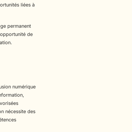
ortunités liées à
sage permanent
 opportunité de
ation.
lusion numérique
information,
avorisées
on nécessite des
pétences