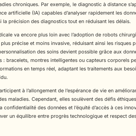
adies chroniques. Par exemple, le diagnostic à distance s’a
gence artificielle (IA) capables d’analyser rapidement les don
 la précision des diagnostics tout en réduisant les délais.
icale va encore plus loin avec l’adoption de robots chirurgi
 plus précise et moins invasive, réduisant ainsi les risques p
 personnalisation des soins devient possible grâce aux donn
 : bracelets, montres intelligentes ou capteurs corporels p
formations en temps réel, adaptant les traitements aux beso
idu.
ticipent à l’allongement de l’espérance de vie en amélioran
 des maladies. Cependant, elles soulèvent des défis éthique
 confidentialité des données et l’équité d’accès à ces innova
uver un équilibre entre progrès technologique et respect des