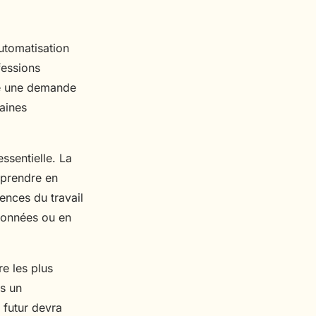
automatisation
fessions
ée une demande
aines
ssentielle. La
pprendre en
ences du travail
données ou en
re les plus
s un
 futur devra