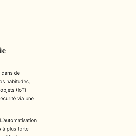
ie
s dans de
os habitudes,
objets (IoT)
sécurité via une
 L’automatisation
 à plus forte