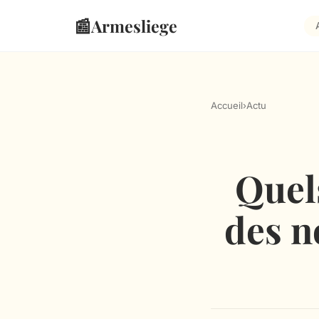
📰
Armesliege
Accueil
›
Actu
Quels
des n