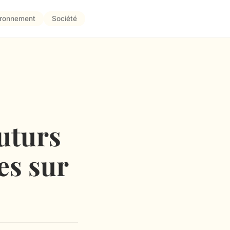
ironnement
Société
futurs
es sur