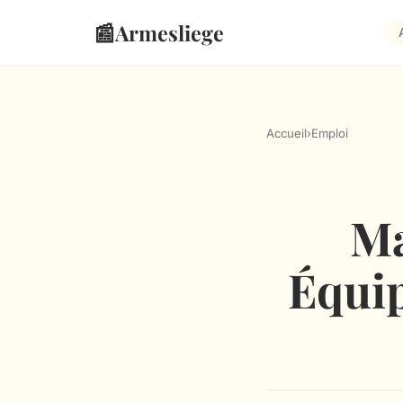
📰
Armesliege
Accueil
›
Emploi
Ma
Équip