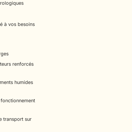
orologiques
té à vos besoins
rges
cteurs renforcés
nements humides
e fonctionnement
e transport sur