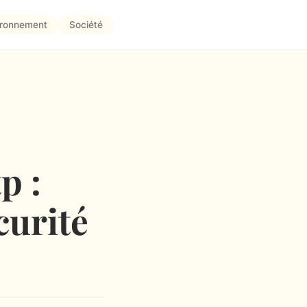
ironnement
Société
p :
curité