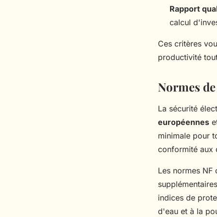
Rapport qual
calcul d'inv
Ces critères vo
productivité tou
Normes de s
La sécurité éle
européennes
et
minimale pour t
conformité aux 
Les normes NF c
supplémentaires 
indices de prote
d'eau et à la pou