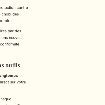
protection contre
le choix des
poraires.
ires par des
tions neuves.
a conformité
s outils
 longtemps
irect sur votre
 chaque