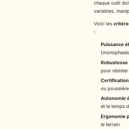
chaque outil do
variables, manip
Voici les
critèr
:
Puissance é
(monophasé/t
Robustesse
pour résiste
Certification
ou poussiér
Autonomie 
et le temps 
Ergonomie p
le terrain