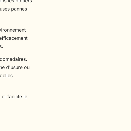
ans les boîtiers
euses pannes
nvironnement
 efficacement
s.
ebdomadaires.
gne d'usure ou
'elles
t facilite le