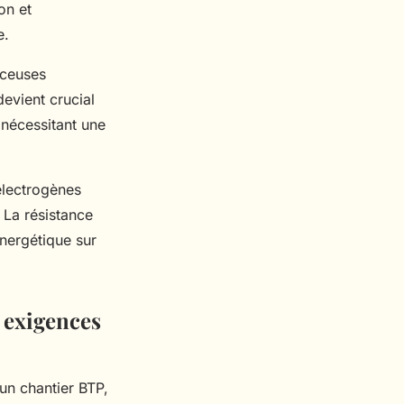
on et
e.
rceuses
evient crucial
 nécessitant une
électrogènes
 La résistance
nergétique sur
 exigences
un chantier BTP,