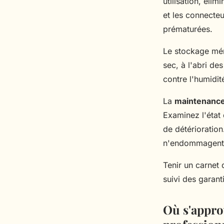
utilisation, élim
et les connecte
prématurées.
Le stockage mér
sec, à l'abri de
contre l'humidi
La
maintenance
Examinez l'état 
de détérioratio
n'endommagent 
Tenir un carnet 
suivi des garant
Où s'appro