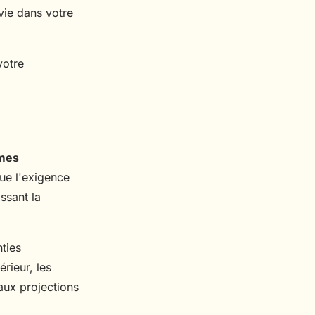
vie dans votre
votre
mes
ue l'exigence
ssant la
ties
rieur, les
aux projections